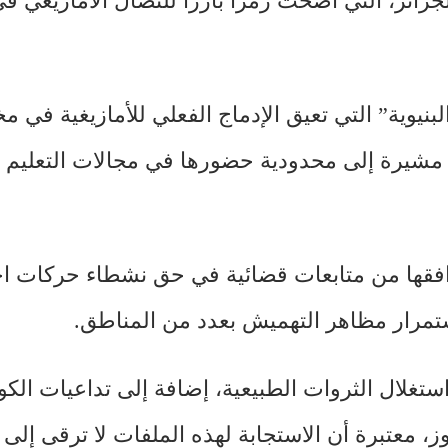
198 بمنطقة القبايل بالجزائر، التي أضحت رمزًا بارزًا للنضال الأمازي
بنيوية” التي تعيق الإدماج الفعلي للأمازيغية في 
حياة العامة، رغم ترسيمها دستورياً سنة 2011، مشيرة إلى محدودية حضورها في مجالات التع
يرافقها من متابعات قضائية في حق نشطاء حركات اج
ستمرار مظاهر التهميش بعدد من المناطق.
تغلال الثروات الطبيعية، إضافة إلى تداعيات الك
 معتبرة أن الاستجابة لهذه الملفات لا ترقى إلى