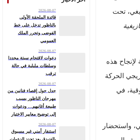
لك تخليدًا للذكرى الـ46 للربيع الأمازيغي، تحت
2026-08-07
قائدة الملحقة الأولى
زيغية
بالناظور تدخل على خط
الفوضى وتحرر الملك
العمومي
2026-08-07
دعوات لاقتحام سبتة مجددا
 لإنجاح هذه
وسلطات مليلية في حالة
ترقب
ريجي الحركة
2026-08-07
وقية، في
جدل حول إقصاء فنانين من
مهرجان الناظور بسبب
طبيعة أغانيهم… ودعوات
إلى توضيح معايير الاختيار
غي، واستحضار
2026-08-07
استنفار أمني غير مسبوق
بالفنيدق بعد تجدد الدعوات