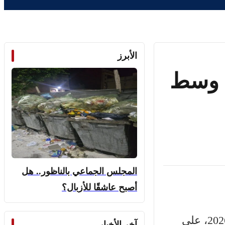
الأبرز
” وسط
المجلس الجماعي بالناظور.. هل
أصبح عاشقًا للأزبال؟
أعلنت “لجنة تافسوت ن إيمازيغن – مراكش” عن تنظيم مسيرة وطنية شعبية يوم الأحد 19 أبريل 2026، على
آخر الأخبار