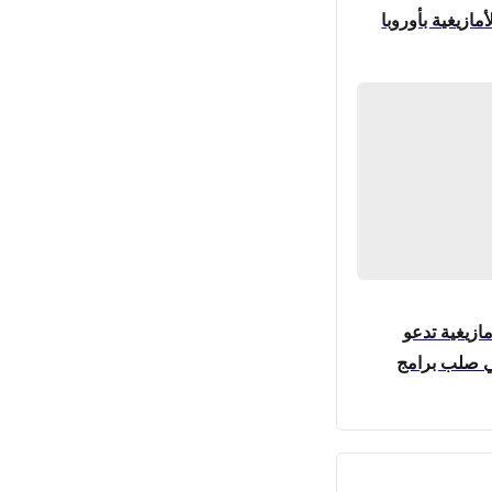
مازيغية بأوروبا
مازيغية تدعو
في صلب برامج