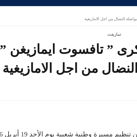
اصلة النضال من اجل الامازيغية
تمازيغت
كرى ” تافسوت ايمازيغن 
نضال من اجل الامازيغية