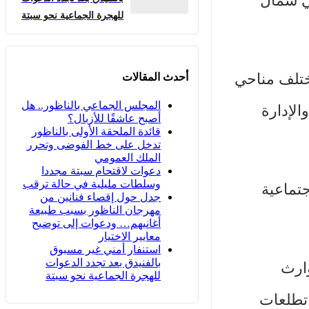
غي في شمال
للهجرة الجماعية نحو سبتة
مختلف مناحي
أحدث المقالات
المجلس الجماعي بالناظور.. هل
ليم والإدارة
أصبح عاشقًا للأزبال؟
قائدة الملحقة الأولى بالناظور
تدخل على خط الفوضى وتحرر
الملك العمومي
دعوات لاقتحام سبتة مجددا
وسلطات مليلية في حالة ترقب
تماعية
جدل حول إقصاء فنانين من
مهرجان الناظور بسبب طبيعة
أغانيهم… ودعوات إلى توضيح
معايير الاختيار
استنفار أمني غير مسبوق
بالفنيدق بعد تجدد الدعوات
وارث
للهجرة الجماعية نحو سبتة
 تطلعات