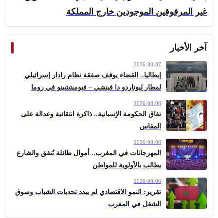
غير المرفوقين الموجودين خارج المملكة
آخر الأخبار
2026-08-07
إيطاليا.. القضاء يوقف صفقة نظام رادار إسرائيلي
لمطار ليوناردو دا فينشي – فيوميتشينو في روما
2026-08-06
نفاق الحكومة الإسبانية.. ذاكرة انتقائية وعدالة على
المقاس
2026-08-06
المهرجانات في المغرب.. أموال طائلة تُنفق والشارع
يطالب بالأولوية للمواطن
2026-08-06
تقرير: النمو الاقتصادي لم يبدد تحديات الشباب وسوق
الشغل في المغرب