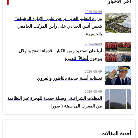
آخر الأخبار
2026-08-09
وزارة التعليم العالي تراهن على “الإدارة الرشيقة”
بتعيين أنس الحدادي على رأس المركب الجامعي
بالحسيمة
2026-08-09
أزغنغان تستعيد زمن الكبار.. قدماء الفتح والهلال
يتوجون أبطالاً للدورة
2026-08-09
تعيينات أمنية جديدة بالناظور والعروي
2026-08-09
المظلات الشراعية.. وسيلة جديدة للهجرة غير النظامية
من المغرب الى سبتة ( صور)
أحدث المقالات