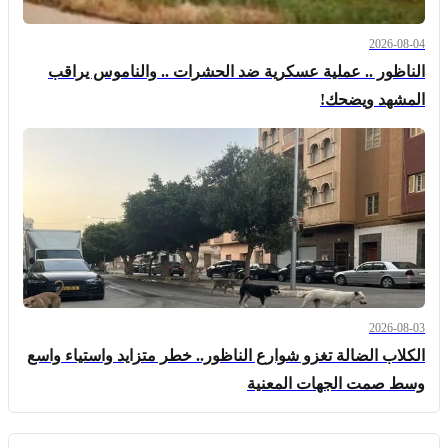
2026-08-04
الناظور .. عملية عسكرية ضد الحشرات .. والناموس يراقب
المشهد ويضحك!
2026-08-03
الكلاب الضالة تغزو شوارع الناظور.. خطر متزايد واستياء واسع
وسط صمت الجهات المعنية