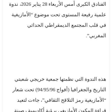
الفنادق الكبرى أمس الأربعاء 28 يناير 2026، ندوة
علمية رفيعة المستوى تحت موضوع “الأمازيغية
في قلب المجتمع الديمقراطي الحداثي
المغربي”.
هذه الندوة التي نظمتها جمعية خريجي شعبتي
التاريخ والجغرافيا (أفواج 94/95/96) تحت شعار
“الأمازيغية رمز التلاقح الثقافي”، جاءت لتعيد
قراءة المكون الأمازيغي برؤية أكاديمية رصينة