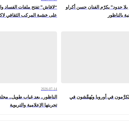
لا حدود” يكرّم الفنان حسن أكراو
“لافاش” تفتح ملفات الفساد وا
ة بالناظور
على خشبة المركب الثقافي لاكو
2026-07-14
يُكرَّمون في أوروبا ويُهمَّشون في
الناظور.. بعد غياب طويل.. مجل
تجربتها الإعلامية والتربوية