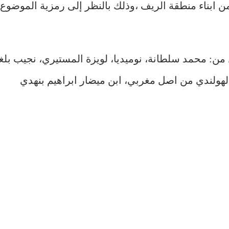
ا من ابناء منطقة الريف ،وذلك بالنظر إلى رمزية الموضوع
ن: محمد سلطانة، نوميديا، لويزة المستيري، نجيب بل
لهولندي من اصل مغربي، ابن ميضار ابراهيم بنهدي