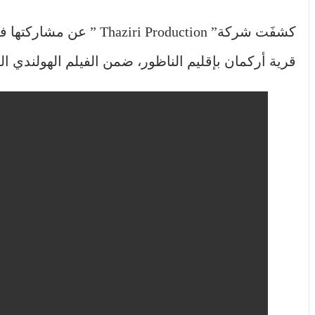
كشفَت شركة”  Production
قرية أركمان بإقليم الناظور، ضمن الفيلم الهولندي الجديد “Le Pays de Johan” (بل