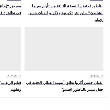
الناظور تحتضن النسخة الثالثة من “أيام سينما
معرض “إبداع ب
الشاطئ” .. اوراش تكوينية و تكريم الفنان حسن
في تظاهرة فني
أجواو
2026-07-15
2026-07-16
الفنان حسن أكروا يطلق ألبومه الغنائي الجديد في
فنانو الريف.. 
حفل مميز بالناظور (فيديو)
وطنهم