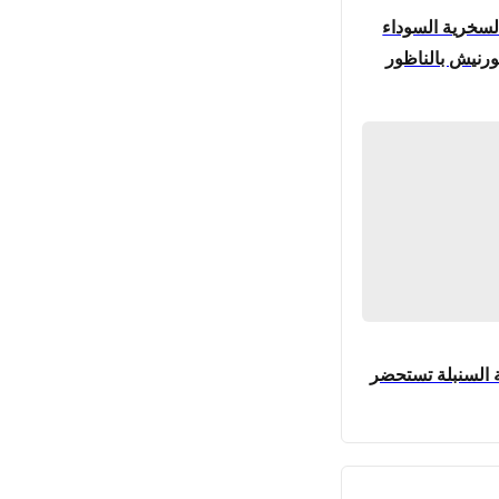
لسخرية السوداء
رنيش بالناظور
ة السنبلة تستحضر