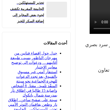
تحذير للمستهلكين..
الجامعة المغربية تكشف
لجوء بعض المخابز إلى
إضافة السكر للخبز
أحدث المقالات
بر سرد بصري
جدل حول إقصاء فنانين من
مهرجان الناظور بسبب طبيعة
أغانيهم… ودعوات إلى توضيح
معايير الاختيار
تعاون
استنفار أمني غير مسبوق
بالفنيدق بعد تجدد الدعوات
للهجرة الجماعية نحو سبتة
المنفّذ تلميذ.. مقتل 8 أشخاص
وإصابة 15 طالبا في إطلاق نار
بمدرسة شمال بانكوك
سبتة على صفيح ساخن.. إطلاق
نار وطعن يفاقمان التوتر الأمني
تحذير للمستهلكين.. الجامعة