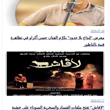
2026-07-18
معرض “إبداع بلا حدود” يكرّم الفنان حسن أكراو في تظاهرة
فنية بالناظور
2026-07-17
“لافاش” تفتح ملفات الفساد والسخرية السوداء على خشبة