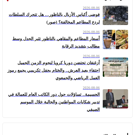
2026-08-06
فوضى أكياس الأزبال بالناظور… هل تتحرك السلطات
لردع المطاعم المخالفة؟ (صور)
2026-08-06
أسعار المطاعم والمقاهي بالناظور تثير الجدل وسط
مطالب بتشديد الرقابة
2026-08-06
أزغنغان تحتضن دوريا كرويا لنجوم الزمن الجميل
احتفاء بعيد العرش.. والختام بحفل تكريمي يجمع رموز
العمل الرياضي والجمعوي
2026-08-06
الحسيمة.. تساؤلات حول دور الكاتب العام للعمالة في
تدبير شكايات المواطنين والجالية خلال الموسم
الصيفي