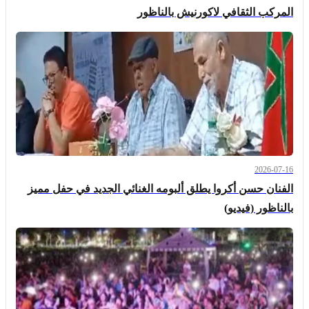
المركب الثقافي لاكورنيش بالناظور
2026-07-16
الفنان حسن أكروا يطلق ألبومه الغنائي الجديد في حفل مميز
بالناظور (فيديو)