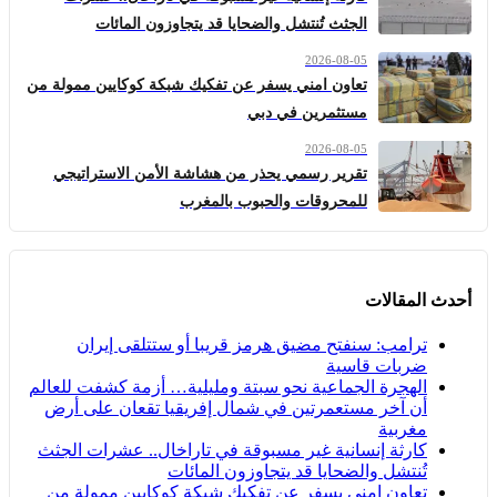
الجثث تُنتشل والضحايا قد يتجاوزون المائات
2026-08-05
تعاون امني يسفر عن تفكيك شبكة كوكايين ممولة من
مستثمرين في دبي
2026-08-05
تقرير رسمي يحذر من هشاشة الأمن الاستراتيجي
للمحروقات والحبوب بالمغرب
أحدث المقالات
ترامب: سنفتح مضيق هرمز قريبا أو ستتلقى إيران
ضربات قاسية
الهجرة الجماعية نحو سبتة ومليلية… أزمة كشفت للعالم
أن آخر مستعمرتين في شمال إفريقيا تقعان على أرض
مغربية
كارثة إنسانية غير مسبوقة في تاراخال.. عشرات الجثث
تُنتشل والضحايا قد يتجاوزون المائات
تعاون امني يسفر عن تفكيك شبكة كوكايين ممولة من