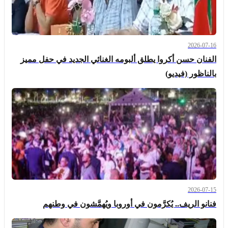
2026-07-16
الفنان حسن أكروا يطلق ألبومه الغنائي الجديد في حفل مميز
بالناظور (فيديو)
2026-07-15
فنانو الريف.. يُكرَّمون في أوروبا ويُهمَّشون في وطنهم