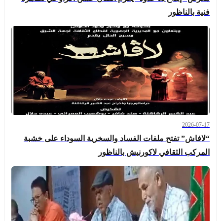
فنية بالناظور
2026-07-17
“لافاش” تفتح ملفات الفساد والسخرية السوداء على خشبة
المركب الثقافي لاكورنيش بالناظور