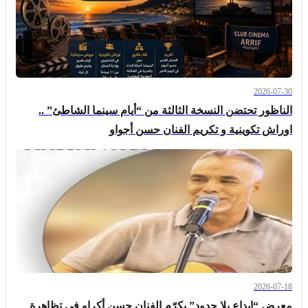
2026-07-30
الناظور تحتضن النسخة الثالثة من “أيام سينما الشاطئ” ..
اوراش تكوينية و تكريم الفنان حسن أجواو
2026-07-18
معرض “إبداع بلا حدود” يكرّم الفنان حسن أكراو في تظاهرة