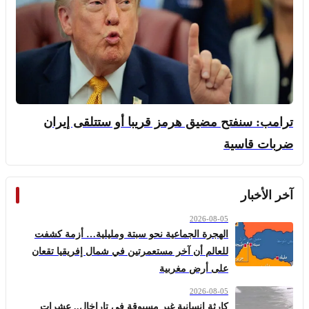
ترامب: سنفتح مضيق هرمز قريبا أو ستتلقى إيران
ضربات قاسية
آخر الأخبار
2026-08-05
الهجرة الجماعية نحو سبتة ومليلية… أزمة كشفت
للعالم أن آخر مستعمرتين في شمال إفريقيا تقعان
على أرض مغربية
2026-08-05
كارثة إنسانية غير مسبوقة في تاراخال.. عشرات