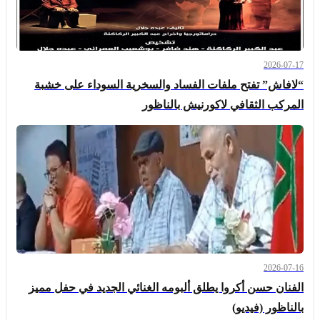
2026-07-17
“لافاش” تفتح ملفات الفساد والسخرية السوداء على خشبة
المركب الثقافي لاكورنيش بالناظور
2026-07-16
الفنان حسن أكروا يطلق ألبومه الغنائي الجديد في حفل مميز
بالناظور (فيديو)