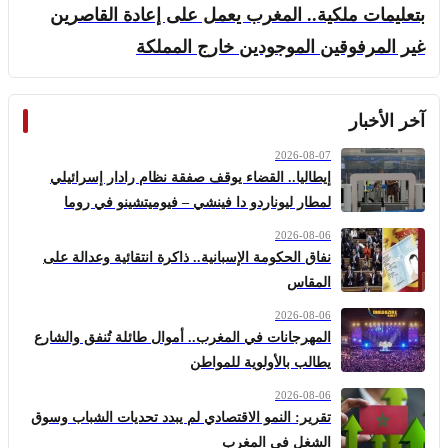
بتعليمات ملكية.. المغرب يعمل على إعادة القاصرين
غير المرفوقين الموجودين خارج المملكة
آخر الأخبار
2026-08-07
إيطاليا.. القضاء يوقف صفقة نظام رادار إسرائيلي
لمطار ليوناردو دا فينشي – فيوميتشينو في روما
2026-08-06
نفاق الحكومة الإسبانية.. ذاكرة انتقائية وعدالة على
المقاس
2026-08-06
المهرجانات في المغرب.. أموال طائلة تُنفق والشارع
يطالب بالأولوية للمواطن
2026-08-06
تقرير: النمو الاقتصادي لم يبدد تحديات الشباب وسوق
الشغل في المغرب