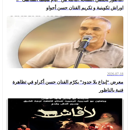
اوراش تكوينية و تكريم الفنان حسن أجواو
2026-07-18
معرض “إبداع بلا حدود” يكرّم الفنان حسن أكراو في تظاهرة
فنية بالناظور