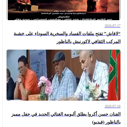
2026-07-17
“لافاش” تفتح ملفات الفساد والسخرية السوداء على خشبة
المركب الثقافي لاكورنيش بالناظور
2026-07-16
الفنان حسن أكروا يطلق ألبومه الغنائي الجديد في حفل مميز
بالناظور (فيديو)