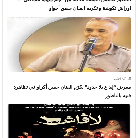
اوراش تكوينية و تكريم الفنان حسن أجواو
2026-07-18
معرض “إبداع بلا حدود” يكرّم الفنان حسن أكراو في تظاهرة
فنية بالناظور