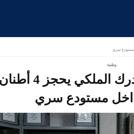
وطنية
ضربة أمنية نوعية.. الدرك المل
داخل مستودع سري