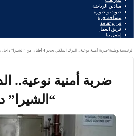
تمازيغت
ميادين الرياضة
صوت و صورة
مساحة حرة
فن و ثقافة
فريق العمل
إتصل بنا
الرئيسية
/
وطنية
/
ضربة أمنية نوعية.. الدرك الملكي يحجز 4 أطنان من “الشيرا” داخل مستودع سري
“الشيرا” 