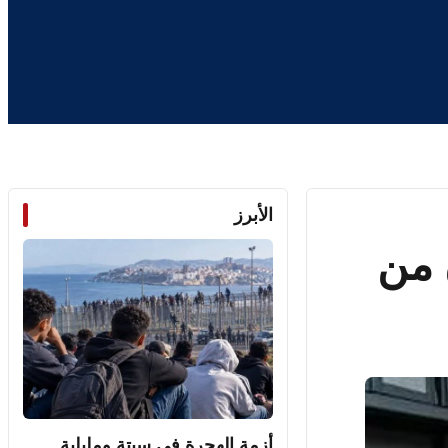
الأبرز
كي يحجز 4 أطنان من
أزمة الهجرة في سبتة ومليلية..