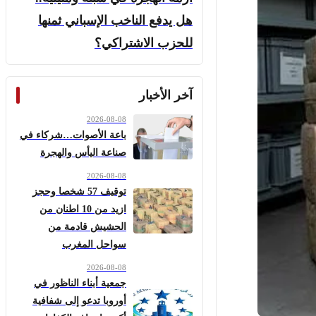
هل يدفع الناخب الإسباني ثمنها
للحزب الاشتراكي؟
آخر الأخبار
2026-08-08
باعة الأصوات…شركاء في
صناعة اليأس والهجرة
2026-08-08
توقيف 57 شخصا وحجز
ازيد من 10 اطنان من
الحشيش قادمة من
سواحل المغرب
2026-08-08
جمعية أبناء الناظور في
أوروبا تدعو إلى شفافية