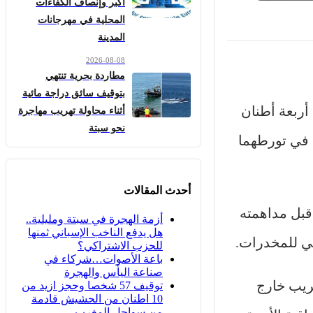
أكبر وإنصاف الكفاءات
المحلية في مهرجانات
المدينة
2026-08-08
مطاردة بحرية تنتهي
بتوقيف سائق دراجة مائية
أربعة أطنان
أثناء محاولة تهريب مهاجرة
نحو سبتة
 في تورطهما
أحدث المقالات
 قبل مداهمته
أزمة الهجرة في سبتة ومليلية..
هل يدفع الناخب الإسباني ثمنها
لي للمخدرات.
للحزب الاشتراكي؟
باعة الأصوات…شركاء في
صناعة اليأس والهجرة
ريب خارج
توقيف 57 شخصا وحجز ازيد من
10 اطنان من الحشيش قادمة
من سواحل المغرب