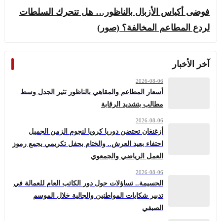
فوضى أكياس الأزبال بالناظور… هل تتحرك السلطات
لردع المطاعم المخالفة؟ (صور)
آخر الأخبار
2026-08-06
أسعار المطاعم والمقاهي بالناظور تثير الجدل وسط
مطالب بتشديد الرقابة
2026-08-06
أزغنغان تحتضن دوريا كرويا لنجوم الزمن الجميل
احتفاء بعيد العرش.. والختام بحفل تكريمي يجمع رموز
العمل الرياضي والجمعوي
2026-08-06
الحسيمة.. تساؤلات حول دور الكاتب العام للعمالة في
تدبير شكايات المواطنين والجالية خلال الموسم
الصيفي