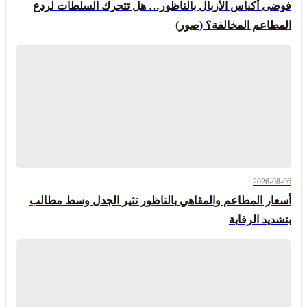
فوضى أكياس الأزبال بالناظور… هل تتحرك السلطات لردع
المطاعم المخالفة؟ (صور)
2026-08-06
أسعار المطاعم والمقاهي بالناظور تثير الجدل وسط مطالب
بتشديد الرقابة