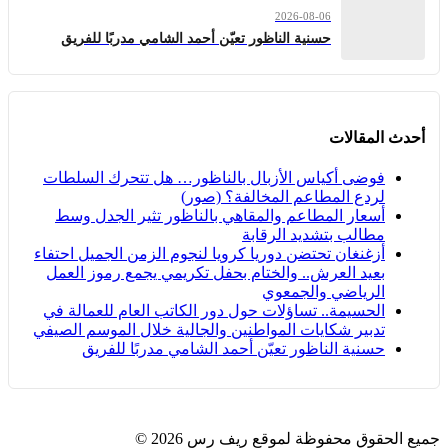
2026-08-06
حسنية الناظور تعيّن أحمد الشامي مدربًا للفريق
أحدث المقالات
فوضى أكياس الأزبال بالناظور… هل تتحرك السلطات
لردع المطاعم المخالفة؟ (صور)
أسعار المطاعم والمقاهي بالناظور تثير الجدل وسط
مطالب بتشديد الرقابة
أزغنغان تحتضن دوريا كرويا لنجوم الزمن الجميل احتفاء
بعيد العرش.. والختام بحفل تكريمي يجمع رموز العمل
الرياضي والجمعوي
الحسيمة.. تساؤلات حول دور الكاتب العام للعمالة في
تدبير شكايات المواطنين والجالية خلال الموسم الصيفي
حسنية الناظور تعيّن أحمد الشامي مدربًا للفريق
جميع الحقوق محفوظة لموقع ريف رس 2026 ©