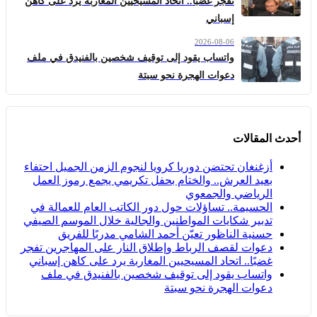
تفجر غضبًا.. اتحاد المسيحيين المغاربة يرد على كاهن
إسباني
2026-08-06
واتساب يقود إلى توقيف شخصين بالفنيدق في ملف
دعوات الهجرة نحو سبتة
أحدث المقالات
أزغنغان تحتضن دوريا كرويا لنجوم الزمن الجميل احتفاء
بعيد العرش.. والختام بحفل تكريمي يجمع رموز العمل
الرياضي والجمعوي
الحسيمة.. تساؤلات حول دور الكاتب العام للعمالة في
تدبير شكايات المواطنين والجالية خلال الموسم الصيفي
حسنية الناظور تعيّن أحمد الشامي مدربًا للفريق
دعوات لقصف الرباط وإطلاق النار على المهاجرين تفجر
غضبًا.. اتحاد المسيحيين المغاربة يرد على كاهن إسباني
واتساب يقود إلى توقيف شخصين بالفنيدق في ملف
دعوات الهجرة نحو سبتة