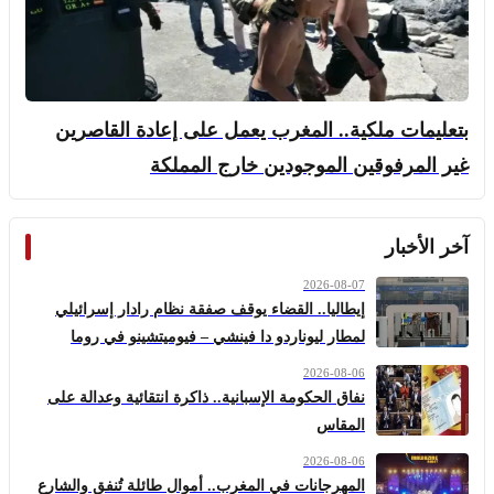
بتعليمات ملكية.. المغرب يعمل على إعادة القاصرين
غير المرفوقين الموجودين خارج المملكة
آخر الأخبار
2026-08-07
إيطاليا.. القضاء يوقف صفقة نظام رادار إسرائيلي
لمطار ليوناردو دا فينشي – فيوميتشينو في روما
2026-08-06
نفاق الحكومة الإسبانية.. ذاكرة انتقائية وعدالة على
المقاس
2026-08-06
المهرجانات في المغرب.. أموال طائلة تُنفق والشارع