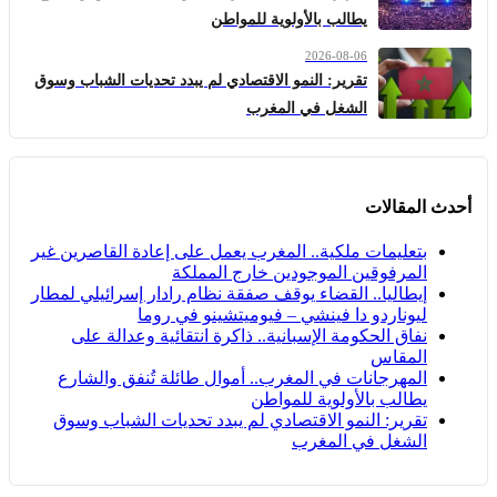
يطالب بالأولوية للمواطن
2026-08-06
تقرير: النمو الاقتصادي لم يبدد تحديات الشباب وسوق
الشغل في المغرب
أحدث المقالات
بتعليمات ملكية.. المغرب يعمل على إعادة القاصرين غير
المرفوقين الموجودين خارج المملكة
إيطاليا.. القضاء يوقف صفقة نظام رادار إسرائيلي لمطار
ليوناردو دا فينشي – فيوميتشينو في روما
نفاق الحكومة الإسبانية.. ذاكرة انتقائية وعدالة على
المقاس
المهرجانات في المغرب.. أموال طائلة تُنفق والشارع
يطالب بالأولوية للمواطن
تقرير: النمو الاقتصادي لم يبدد تحديات الشباب وسوق
الشغل في المغرب