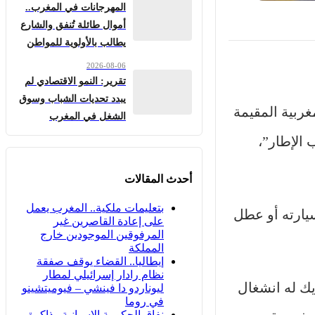
المهرجانات في المغرب..
أموال طائلة تُنفق والشارع
يطالب بالأولوية للمواطن
2026-08-06
تقرير: النمو الاقتصادي لم
يبدد تحديات الشباب وسوق
غربية المقيمة
الشغل في المغرب
 الإطار”،
أحدث المقالات
بتعليمات ملكية.. المغرب يعمل
يارته أو عطل
على إعادة القاصرين غير
المرفوقين الموجودين خارج
المملكة
إيطاليا.. القضاء يوقف صفقة
نظام رادار إسرائيلي لمطار
يك له انشغال
ليوناردو دا فينشي – فيوميتشينو
في روما
نفاق الحكومة الإسبانية.. ذاكرة