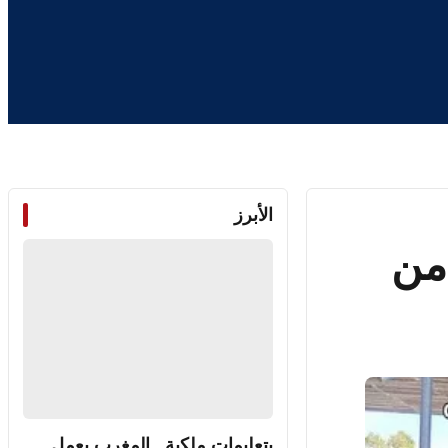
الأبرز
 من
بتعليمات ملكية.. المغرب يعمل