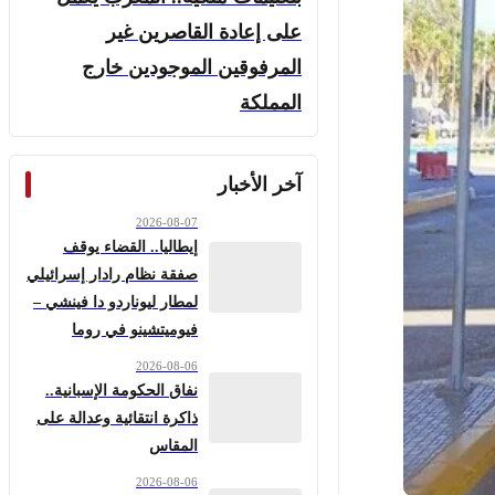
على إعادة القاصرين غير
المرفوقين الموجودين خارج
المملكة
آخر الأخبار
2026-08-07
إيطاليا.. القضاء يوقف
صفقة نظام رادار إسرائيلي
لمطار ليوناردو دا فينشي –
فيوميتشينو في روما
2026-08-06
نفاق الحكومة الإسبانية..
ذاكرة انتقائية وعدالة على
المقاس
2026-08-06