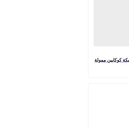
كة كوكايين ممولة