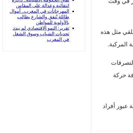
ار في وقت
انتقائية وعدالة على المقاس
المهرجانات في المغرب.. أموال
طائلة تُنفق والشارع يطالب
بالأولوية للمواطن
تقرير: النمو الاقتصادي لم يبدد
لقي مثل هذه
تحديات الشباب وسوق الشغل
في المغرب
 المركبة.
 لتصرفات
فة حركة
 عبور أفراد