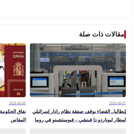
مقالات ذات صلة
2026-08-06
2026-08-07
إيطاليا.. القضاء يوقف صفقة نظام رادار إسرائيلي
نفاق الحكومة ا
لمطار ليوناردو دا فينشي – فيوميتشينو في روما
المقاس