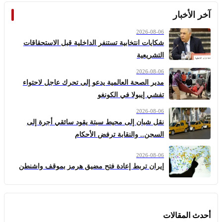
آخر الأخبار
2026-08-06
شكايات انتخابية تستنفر الداخلية قبل الاستحقاقات
التشريعية
2026-08-06
مدير الصحة العالمية يدعو إلى تحرك عاجل لاحتواء
تفشي إيبولا في الكونغو
2026-08-06
نقل شبان إلى محيط سبتة يقود سائقي أجرة إلى
السجن.. والنقابة ترفض الأحكام
2026-08-06
إيران تربط إعادة فتح مضيق هرمز بموقف واشنطن
أحدث المقالات