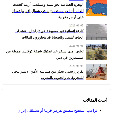
الهجرة الجماعية نحو سبتة ومليلية… أزمة كشفت
للعالم أن آخر مستعمرتين في شمال إفريقيا تقعان
على أرض مغربية
2026-08-05
كارثة إنسانية غير مسبوقة في تاراخال.. عشرات
الجثث تُنتشل والضحايا قد يتجاوزون المائات
2026-08-05
تعاون امني يسفر عن تفكيك شبكة كوكايين ممولة من
مستثمرين في دبي
2026-08-05
تقرير رسمي يحذر من هشاشة الأمن الاستراتيجي
للمحروقات والحبوب بالمغرب
أحدث المقالات
ترامب: سنفتح مضيق هرمز قريبا أو ستتلقى إيران