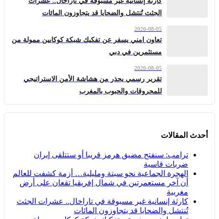
كارثة إنسانية غير مسبوقة في تاراخال.. عشرات
الجثث تُنتشل والضحايا قد يتجاوزون المائات
2026-08-05
تعاون امني يسفر عن تفكيك شبكة كوكايين ممولة من
مستثمرين في دبي
2026-08-05
تقرير رسمي يحذر من هشاشة الأمن الاستراتيجي
للمحروقات والحبوب بالمغرب
أحدث المقالات
ترامب: سنفتح مضيق هرمز قريبا أو ستتلقى إيران
ضربات قاسية
الهجرة الجماعية نحو سبتة ومليلية… أزمة كشفت للعالم
أن آخر مستعمرتين في شمال إفريقيا تقعان على أرض
مغربية
كارثة إنسانية غير مسبوقة في تاراخال.. عشرات الجثث
تُنتشل والضحايا قد يتجاوزون المائات