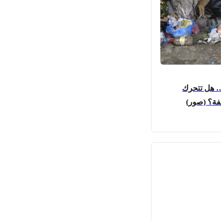
… هل تتحرك
فة؟ (صور)