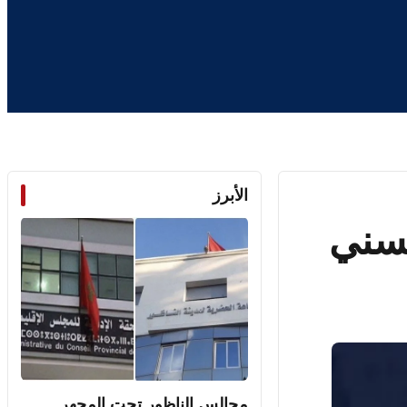
الأبرز
حسني
مجالس الناظور تحت المجهر..