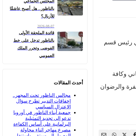
المجلس الجماعي
بالناظور.. هل أصبح عاشقًا
للأزبال؟
2026-08-07
قائدة الملحقة الأولى
بالناظور تدخل على خط
اني رئيس قسم
الفوضى وتحرر الملك
العمومي
ني وكافة
أحدث المقالات
غفرة والرضوان
مجالس الناظور تحت المجهر..
إخفاقات التدبير تطرح سؤال
الاعتزال السياسي
جمعية أبناء الناظور في أوروبا
تدعو إلى تجديد التمثيلية
البرلمانية على أساس الكفاءة
مصرع مهاجر اثناء محاولة
الوصول الى سبتة .. واستنفار