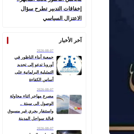
إخفاقات التدبير تطرح سؤال
الاعتزال السياسي
آخر الأخبار
2026-08-07
جمعية أبناء الناظور في
أوروبا تدعو إلى تجديد
التمثيلية البرلمانية على
أساس الكفاءة
2026-08-07
مصرع مهاجر اثناء محاولة
الوصول الى سبتة ..
واستنفار بحري غير مسبوق
قبالة سواحل المدينة
2026-08-07