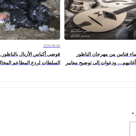
2026-08-06
ء فنانين من مهرجان الناظور
فوضى أكياس الأزبال بالناظور
غانيهم… ودعوات إلى توضيح معايير
السلطات لردع المطاعم المخال
*