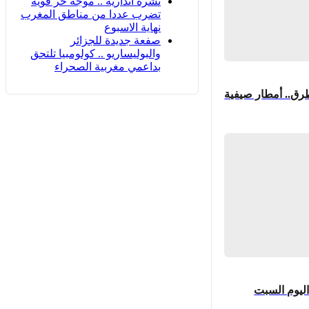
نشرة انذارية .. موجة حر قوية
تضرب عددا من مناطق المغرب
نهاية الاسبوع
صفعة جديدة للجزائر
والبوليساريو .. كولومبيا تلتحق
بداعمي مغربية الصحراء
ق.. أمطار صيفية
ليوم السبت