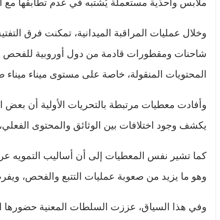
ملابس وأحذية مستعملة يُشتبه في عدم تطابقها مع ال
وخلال عمليات المراقبة الميدانية، تمكنت فرق التف
شاحنات ومقطورات قادمة من دول أوروبية للفحص ال
المحتويات المنقولة، خاصة على مستوى ميناء ميناء 
وأفادت معطيات مرتبطة بالتحريات الأولية أن بعض ا
يكشف وجود اختلافات بين الوثائق والمحتوى الفعلي، م
كما تشير نفس المعطيات إلى أن أساليب التمويه عر
وهو ما يزيد من صعوبة عمليات التتبع والفحص، ويفرض 
وفي هذا السياق، عززت السلطات المعنية حضورها الر