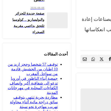
2026-08-08
صفعة جديدة للجزائر
بصناعات إعادة
والبوليساريو .. كولومبيا
تلتحق بداعمي مغربية
ب انعكاساتها
الصحراء
أحدث المقالات
توقيف 57 شخصا وحجز ازيد من
10 اطنان من الحشيش قادمة
من سواحل المغرب
جمعية أبناء الناظور في أوروبا
تدعو إلى شفافية أكبر وإنصاف
الكفاءات المحلية في مهرجانات
المدينة
مطاردة بحرية تنتهي بتوقيف
سائق دراجة مائية أثناء محاولة
تهريب مهاجرة نحو سبتة