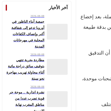
آخر الأخبار
لة، بعد إخضاع
2026-08-08
جمعية أبناء الناظور في
 بدقة طبيعة
أوروبا تدعو إلى شفافية
أكبر وإنصاف الكفاءات
المحلية في مهرجانات
المدينة
أن التدقيق
2026-08-08
مطاردة بحرية تنتهي
بتوقيف سائق دراجة مائية
أثناء محاولة تهريب مهاجرة
شحنات موحدة،
نحو سبتة
2026-08-08
نشرة انذارية .. موجة حر
قوية تضرب عددا من
ختلف
مناطق المغرب نهاية
الاسبوع