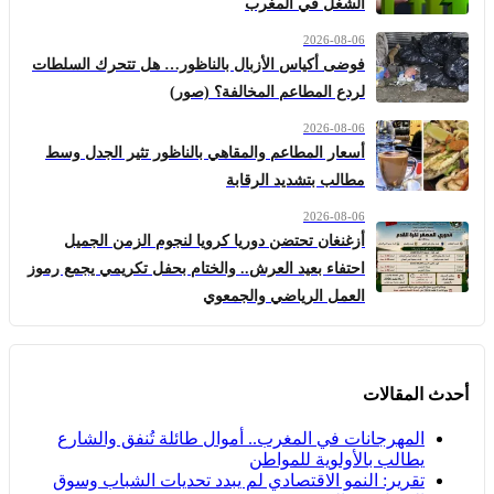
الشغل في المغرب
2026-08-06
فوضى أكياس الأزبال بالناظور… هل تتحرك السلطات
لردع المطاعم المخالفة؟ (صور)
2026-08-06
أسعار المطاعم والمقاهي بالناظور تثير الجدل وسط
مطالب بتشديد الرقابة
2026-08-06
أزغنغان تحتضن دوريا كرويا لنجوم الزمن الجميل
احتفاء بعيد العرش.. والختام بحفل تكريمي يجمع رموز
العمل الرياضي والجمعوي
أحدث المقالات
المهرجانات في المغرب.. أموال طائلة تُنفق والشارع
يطالب بالأولوية للمواطن
تقرير: النمو الاقتصادي لم يبدد تحديات الشباب وسوق