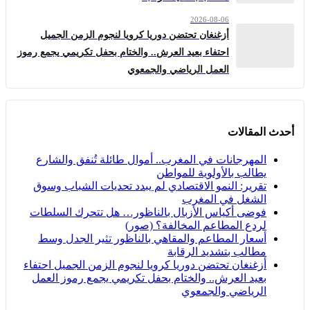
2026-08-06
أزغنغان تحتضن دوريا كرويا لنجوم الزمن الجميل
احتفاء بعيد العرش.. والختام بحفل تكريمي يجمع رموز
العمل الرياضي والجمعوي
أحدث المقالات
المهرجانات في المغرب.. أموال طائلة تُنفق والشارع
يطالب بالأولوية للمواطن
تقرير: النمو الاقتصادي لم يبدد تحديات الشباب وسوق
الشغل في المغرب
فوضى أكياس الأزبال بالناظور… هل تتحرك السلطات
لردع المطاعم المخالفة؟ (صور)
أسعار المطاعم والمقاهي بالناظور تثير الجدل وسط
مطالب بتشديد الرقابة
أزغنغان تحتضن دوريا كرويا لنجوم الزمن الجميل احتفاء
بعيد العرش.. والختام بحفل تكريمي يجمع رموز العمل
الرياضي والجمعوي