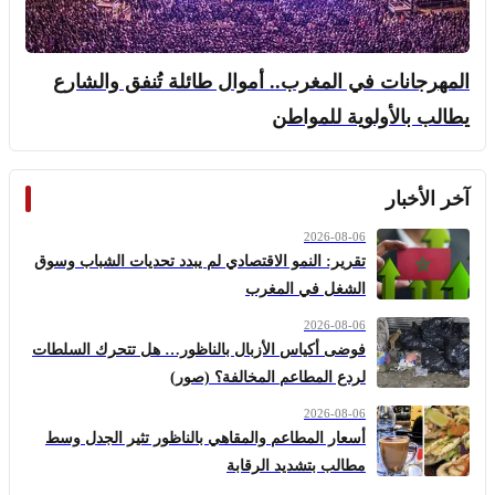
المهرجانات في المغرب.. أموال طائلة تُنفق والشارع
يطالب بالأولوية للمواطن
آخر الأخبار
2026-08-06
تقرير: النمو الاقتصادي لم يبدد تحديات الشباب وسوق
الشغل في المغرب
2026-08-06
فوضى أكياس الأزبال بالناظور… هل تتحرك السلطات
لردع المطاعم المخالفة؟ (صور)
2026-08-06
أسعار المطاعم والمقاهي بالناظور تثير الجدل وسط
مطالب بتشديد الرقابة