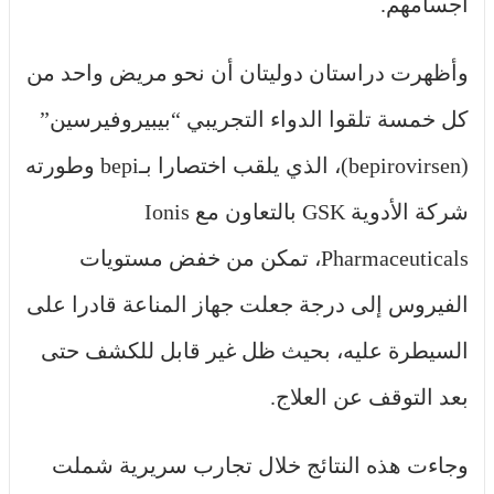
أجسامهم.
وأظهرت دراستان دوليتان أن نحو مريض واحد من
كل خمسة تلقوا الدواء التجريبي “بيبيروفيرسين”
(bepirovirsen)، الذي يلقب اختصارا بـbepi وطورته
شركة الأدوية GSK بالتعاون مع Ionis
Pharmaceuticals، تمكن من خفض مستويات
الفيروس إلى درجة جعلت جهاز المناعة قادرا على
السيطرة عليه، بحيث ظل غير قابل للكشف حتى
بعد التوقف عن العلاج.
وجاءت هذه النتائج خلال تجارب سريرية شملت