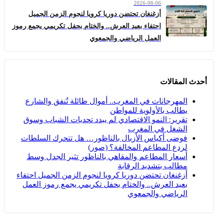
2026-08-06
أزغنغان تحتضن دوريا كرويا لنجوم الزمن الجميل
احتفاء بعيد العرش.. والختام بحفل تكريمي يجمع رموز
العمل الرياضي والجمعوي
أحدث المقالات
المهرجانات في المغرب.. أموال طائلة تُنفق والشارع
يطالب بالأولوية للمواطن
تقرير: النمو الاقتصادي لم يبدد تحديات الشباب وسوق
الشغل في المغرب
فوضى أكياس الأزبال بالناظور… هل تتحرك السلطات
لردع المطاعم المخالفة؟ (صور)
أسعار المطاعم والمقاهي بالناظور تثير الجدل وسط
مطالب بتشديد الرقابة
أزغنغان تحتضن دوريا كرويا لنجوم الزمن الجميل احتفاء
بعيد العرش.. والختام بحفل تكريمي يجمع رموز العمل
الرياضي والجمعوي