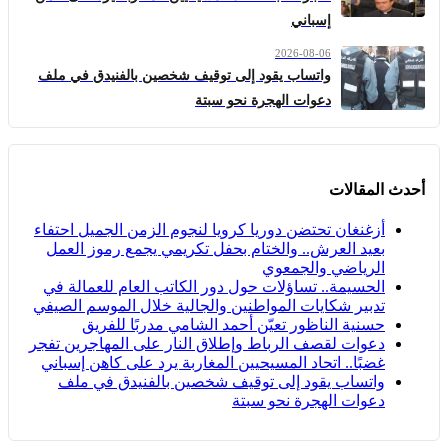
إسباني
2026-08-06
واتساب يقود إلى توقيف شخصين بالفنيدق في ملف
دعوات الهجرة نحو سبتة
أحدث المقالات
أزغنغان تحتضن دوريا كرويا لنجوم الزمن الجميل احتفاء
بعيد العرش.. والختام بحفل تكريمي يجمع رموز العمل
الرياضي والجمعوي
الحسيمة.. تساؤلات حول دور الكاتب العام للعمالة في
تدبير شكايات المواطنين والجالية خلال الموسم الصيفي
حسنية الناظور تعيّن أحمد الشامي مدربًا للفريق
دعوات لقصف الرباط وإطلاق النار على المهاجرين تفجر
غضبًا.. اتحاد المسيحيين المغاربة يرد على كاهن إسباني
واتساب يقود إلى توقيف شخصين بالفنيدق في ملف
دعوات الهجرة نحو سبتة