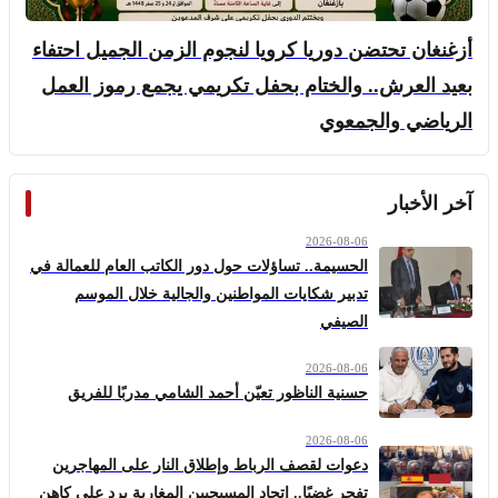
أزغنغان تحتضن دوريا كرويا لنجوم الزمن الجميل احتفاء
بعيد العرش.. والختام بحفل تكريمي يجمع رموز العمل
الرياضي والجمعوي
آخر الأخبار
2026-08-06
الحسيمة.. تساؤلات حول دور الكاتب العام للعمالة في
تدبير شكايات المواطنين والجالية خلال الموسم
الصيفي
2026-08-06
حسنية الناظور تعيّن أحمد الشامي مدربًا للفريق
2026-08-06
دعوات لقصف الرباط وإطلاق النار على المهاجرين
تفجر غضبًا.. اتحاد المسيحيين المغاربة يرد على كاهن