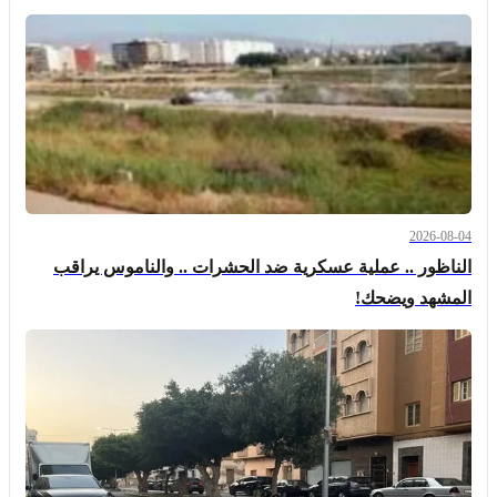
2026-08-04
الناظور .. عملية عسكرية ضد الحشرات .. والناموس يراقب
المشهد ويضحك!