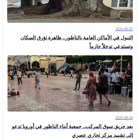
2026-08-05
التبول في الأماكن العامة بالناظور.. ظاهرة تؤرق السكان
وتستدعي تدخلاً حازماً
2026-08-04
بعد حريق سوق المركب.. جمعية أبناء الناظور في أوروبا تدعو
إلى تشييد مركز تجاري عصري