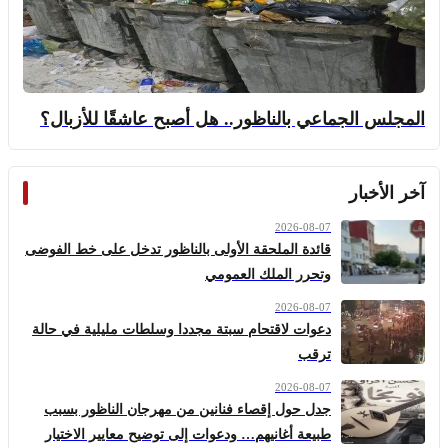
المجلس الجماعي بالناظور.. هل أصبح عاشقًا للأزبال؟
آخر الأخبار
2026-08-07
قائدة الملحقة الأولى بالناظور تدخل على خط الفوضى
وتحرر الملك العمومي
2026-08-07
دعوات لاقتحام سبتة مجددا وسلطات مليلية في حالة
ترقب
2026-08-07
جدل حول إقصاء فنانين من مهرجان الناظور بسبب
طبيعة أغانيهم… ودعوات إلى توضيح معايير الاختيار