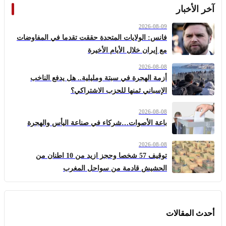
آخر الأخبار
2026-08-09
فانس: الولايات المتحدة حققت تقدما في المفاوضات
مع إيران خلال الأيام الأخيرة
2026-08-08
أزمة الهجرة في سبتة ومليلية.. هل يدفع الناخب
الإسباني ثمنها للحزب الاشتراكي؟
2026-08-08
باعة الأصوات…شركاء في صناعة اليأس والهجرة
2026-08-08
توقيف 57 شخصا وحجز ازيد من 10 اطنان من
الحشيش قادمة من سواحل المغرب
أحدث المقالات