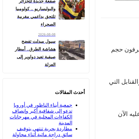
صفعة جديدة للجزائر
والبوليساريو .. كولومبيا
تلتحق بداعمي مغربية
الصحراء
2026-08-08
سيول ميدلت تفضح
عرفون حجم
هشاشة الطرق.. أمطار
صيفية تعيد دواوير إلى
العزلة
قنابل التي
أحدث المقالات
جمعية أبناء الناظور في أوروبا
تدعو إلى شفافية أكبر وإنصاف
يه الآن
الكفاءات المحلية في مهرجانات
المدينة
مطاردة بحرية تنتهي بتوقيف
سائق دراجة مائية أثناء محاولة