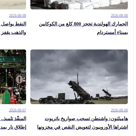
2026-08-08
2026-08-08
الجمارك الهولندية تحجز 800 كلغ من الكوكايين
النفط يواصل 
بميناء أمستردام
والذهب يقفز
2026-08-07
2026-08-08
هاميلتون: واشنطن تسحب صواريخ باتريوت
اشتراها الأوروبيون لتعويض النقص في مخزونها
إطلاق نار بم