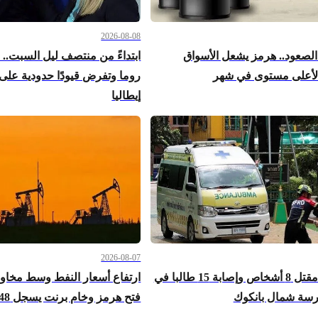
2026-08-08
الصعود.. هرمز يشعل الأسواق
ابتداءً من منتصف ليل السبت.. 
 لأعلى مستوى في شهر
روما وتفرض قيودًا حدودية على
إيطاليا
2026-08-07
المنفّذ تلميذ.. مقتل 8 أشخاص وإصابة 15 طالبا في
ارتفاع أسعار النفط وسط مخاو
درسة شمال بانكوك
فتح هرمز وخام برنت يسجل 83.48 دولار للبرميل