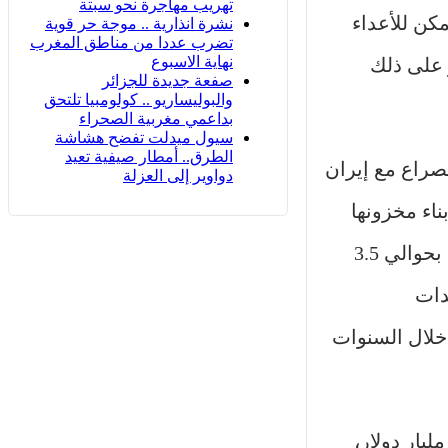
تهريب مهاجرة نحو سبتة
كن للأعداء
نشرة انذارية .. موجة حر قوية
تضرب عددا من مناطق المغرب
نهاية الاسبوع
و على ذلك
صفعة جديدة للجزائر
والبوليساريو .. كولومبيا تلتحق
بداعمي مغربية الصحراء
سيول ميدلت تفضح هشاشة
الطرق.. أمطار صيفية تعيد
 الصراع مع إيران
دواوير إلى العزلة
ناء مخزونها
من الذخائر، بما في ذلك الأسلحة عالية الدقة، حيث تُقدر تكلفة استبدال صاروخ “توماهوك” الواحد المستخدم بحوالي 3.5
دات
خلال السنوات
ن البنتاغون قد أعلن الثلاثاء الماضي أن تكلفة العملية العسكرية الأمريكية ضد إيران تقترب بالفعل من 29 مليار دولار،