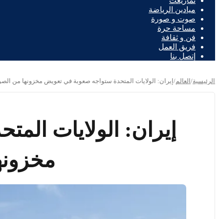
تمازيغت
ميادين الرياضة
صوت و صورة
مساحة حرة
فن و ثقافة
فريق العمل
إتصل بنا
الرئيسية
/
العالم
/
إيران: الولايات المتحدة ستواجه صعوبة في تعويض مخزونها من الصو
إيران: الولايات الم
مخزونه