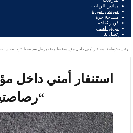
تمازيغت
ميادين الرياضة
صوت و صورة
مساحة حرة
فن و ثقافة
فريق العمل
إتصل بنا
الرئيسية
/
وطنية
/
استنفار أمني داخل مؤسسة تعليمية بمرتيل بعد ضبط “رصاصتين” بحو
استنفار أمني داخل مؤ
“رصاصتين