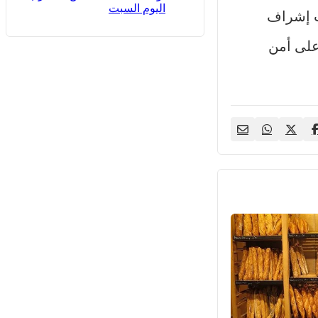
اليوم السبت
حت إشراف
على أمن