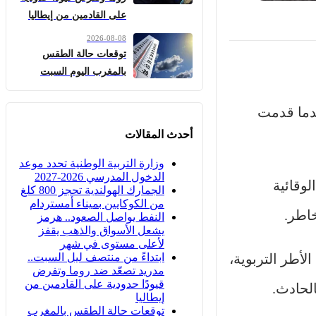
على القادمين من إيطاليا
2026-08-08
توقعات حالة الطقس
بالمغرب اليوم السبت
عدما قدمت
أحدث المقالات
وزارة التربية الوطنية تحدد موعد
الدخول المدرسي 2026-2027
لوقائية
الجمارك الهولندية تحجز 800 كلغ
من الكوكايين بميناء أمستردام
اطر.
النفط يواصل الصعود.. هرمز
يشعل الأسواق والذهب يقفز
لأعلى مستوى في شهر
ابتداءً من منتصف ليل السبت..
لأطر التربوية،
مدريد تصعّد ضد روما وتفرض
قيودًا حدودية على القادمين من
لحادث.
إيطاليا
توقعات حالة الطقس بالمغرب