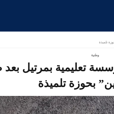
زة تلميذة
وطنية
سسة تعليمية بمرتيل بعد
” بحوزة تلميذة