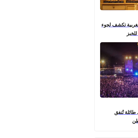
مغربية تكشف لجوء
للخبز
طائلة تُنفق
طن