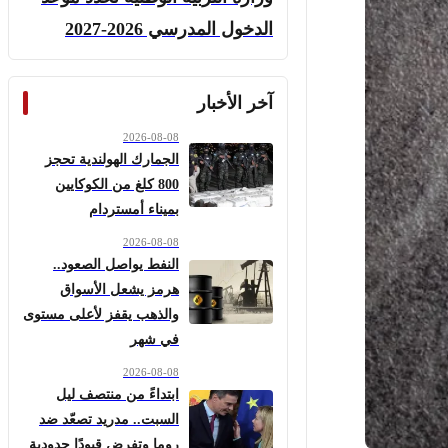
الدخول المدرسي 2026-2027
آخر الأخبار
2026-08-08
الجمارك الهولندية تحجز
800 كلغ من الكوكايين
بميناء أمستردام
2026-08-08
النفط يواصل الصعود..
هرمز يشعل الأسواق
والذهب يقفز لأعلى مستوى
في شهر
2026-08-08
ابتداءً من منتصف ليل
السبت.. مدريد تصعّد ضد
روما وتفرض قيودًا حدودية