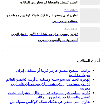
الجثث تُنتشل والضحايا قد يتجاوزون المائات
2026-08-05
تعاون امني يسفر عن تفكيك شبكة كوكايين ممولة من
مستثمرين في دبي
2026-08-05
تقرير رسمي يحذر من هشاشة الأمن الاستراتيجي
للمحروقات والحبوب بالمغرب
أحدث المقالات
ترامب: سنفتح مضيق هرمز قريبا أو ستتلقى إيران
ضربات قاسية
الهجرة الجماعية نحو سبتة ومليلية… أزمة كشفت للعالم
أن آخر مستعمرتين في شمال إفريقيا تقعان على أرض
مغربية
كارثة إنسانية غير مسبوقة في تاراخال.. عشرات الجثث
تُنتشل والضحايا قد يتجاوزون المائات
تعاون امني يسفر عن تفكيك شبكة كوكايين ممولة من