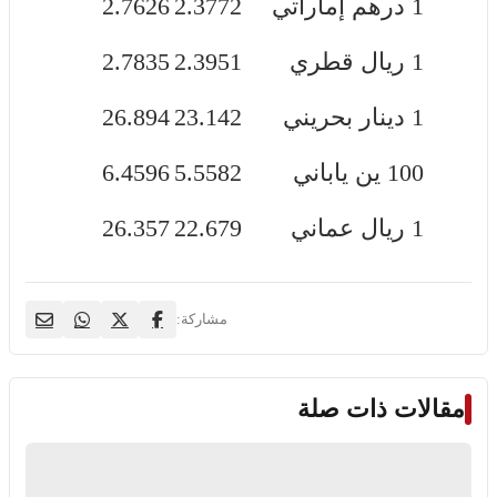
1 درهم إماراتي
2.3772
2.7626
1 ريال قطري
2.3951
2.7835
1 دينار بحريني
23.142
26.894
100 ين ياباني
5.5582
6.4596
1 ريال عماني
22.679
26.357
مشاركة:
مقالات ذات صلة