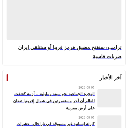
ترامب: سنفتح مضيق هرمز قريبا أو ستتلقى إيران
ضربات قاسية
آخر الأخبار
2026-08-05
الهجرة الجماعية نحو سبتة ومليلية… أزمة كشفت
للعالم أن آخر مستعمرتين في شمال إفريقيا تقعان
على أرض مغربية
2026-08-05
كارثة إنسانية غير مسبوقة في تاراخال.. عشرات