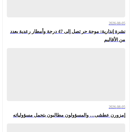
2026-08-05
نشرة إنذارية: موجة حر تصل إلى 47 درجة وأمطار رعدية بعدد
من الأقاليم
2026-08-05
إمزورن عطشى… والمسؤولون مطالبون بتحمل مسؤولياته