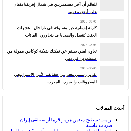
للعالم أن آخر مستعمرتين في شمال إفريقيا تقعان
على أرض مغربية
2026-08-05
كارثة إنسانية غير مسبوقة في تاراخال.. عشرات
الجثث تُنتشل والضحايا قد يتجاوزون المائات
2026-08-05
تعاون امني يسفر عن تفكيك شبكة كوكايين ممولة من
مستثمرين في دبي
2026-08-05
تقرير رسمي يحذر من هشاشة الأمن الاستراتيجي
للمحروقات والحبوب بالمغرب
أحدث المقالات
ترامب: سنفتح مضيق هرمز قريبا أو ستتلقى إيران
ضربات قاسية
الهجرة الجماعية نحو سبتة ومليلية… أزمة كشفت للعالم