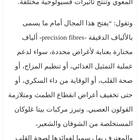
المعوي وتنتج تأثيرات فسيولوجية مختلفة.
وتقول: “يفتح هذا المجال أمام ما يسمى
بالألياف الدقيقة -precision fibres- ألياف
مختارة بعناية لأغراض محددة، سواء لدعم
عملية التمثيل الغذائي، أو تنظيم المزاج، أو
صحة القلب، أو الوقاية من داء السكري، أو
حتى تخفيف أعراض انقطاع الطمث ومتلازمة
القولون العصبي. وتبرز مركبات بيتا غلوكان
المستخلصة من الشوفان والشعير،
والمعترف بها رسميا لفوائدها لصحة القلب