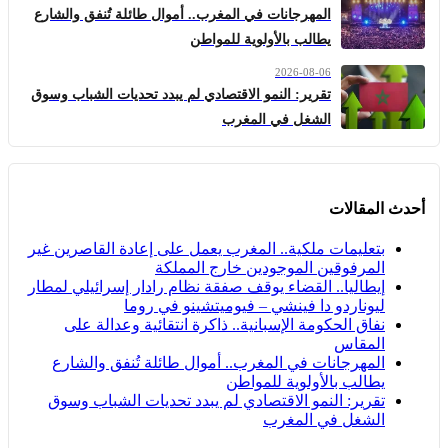
المهرجانات في المغرب.. أموال طائلة تُنفق والشارع
يطالب بالأولوية للمواطن
2026-08-06
تقرير: النمو الاقتصادي لم يبدد تحديات الشباب وسوق
الشغل في المغرب
أحدث المقالات
بتعليمات ملكية.. المغرب يعمل على إعادة القاصرين غير
المرفوقين الموجودين خارج المملكة
إيطاليا.. القضاء يوقف صفقة نظام رادار إسرائيلي لمطار
ليوناردو دا فينشي – فيوميتشينو في روما
نفاق الحكومة الإسبانية.. ذاكرة انتقائية وعدالة على
المقاس
المهرجانات في المغرب.. أموال طائلة تُنفق والشارع
يطالب بالأولوية للمواطن
تقرير: النمو الاقتصادي لم يبدد تحديات الشباب وسوق
الشغل في المغرب