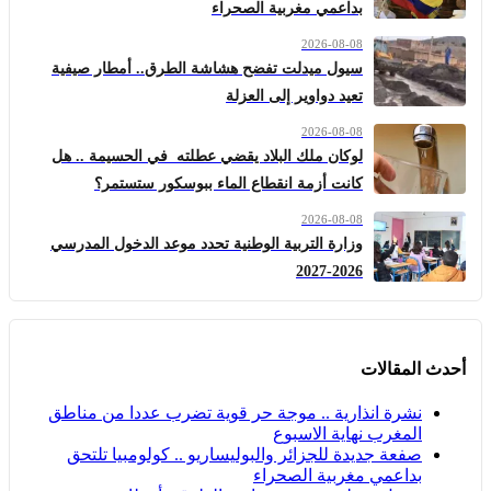
بداعمي مغربية الصحراء
2026-08-08
سيول ميدلت تفضح هشاشة الطرق.. أمطار صيفية
تعيد دواوير إلى العزلة
2026-08-08
لوكان ملك البلاد يقضي عطلته في الحسيمة .. هل
كانت أزمة انقطاع الماء ببوسكور ستستمر؟
2026-08-08
وزارة التربية الوطنية تحدد موعد الدخول المدرسي
2026-2027
أحدث المقالات
نشرة انذارية .. موجة حر قوية تضرب عددا من مناطق
المغرب نهاية الاسبوع
صفعة جديدة للجزائر والبوليساريو .. كولومبيا تلتحق
بداعمي مغربية الصحراء