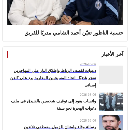
حسنية الناظور تعيّن أحمد الشامي مدربًا للفريق
آخر الأخبار
2026-08-06
دعوات لقصف الرباط وإطلاق النار على المهاجرين
تفجر غضبًا.. اتحاد المسيحيين المغاربة يرد على كاهن
إسباني
2026-08-06
واتساب يقود إلى توقيف شخصين بالفنيدق في ملف
دعوات الهجرة نحو سبتة
2026-08-06
رسالة وفاء وامتنان للزميل مصطفى تلاندين