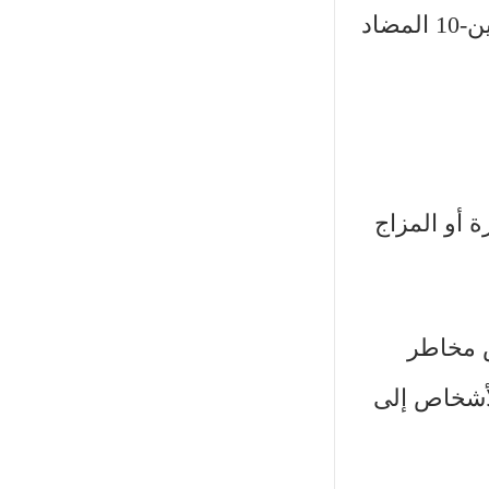
انخفاض البروتين المتفاعل C (أحد المؤشرات الشائعة المرتبطة بالالتهاب) وارتفاع مستوى إنترلوكين-10 المضاد
ة أو المزاج
ض مخاطر
لأشخاص إلى