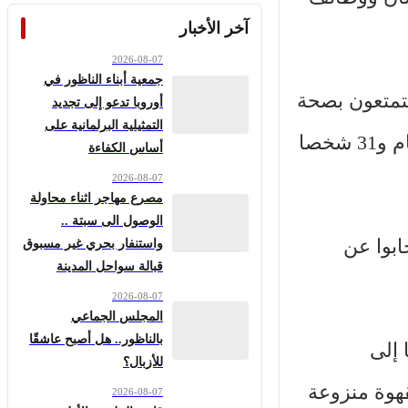
آخر الأخبار
2026-08-07
جمعية أبناء الناظور في
في إيرلندا دراسة شملت 62 شخصا بالغا يتمتعون بصحة
أوروبا تدعو إلى تجديد
التمثيلية البرلمانية على
جيدة، بهدف تحليل تأثير القهوة في الجسم والدماغ. وضمّت العينة 31 شخصا يشربون القهوة بانتظام و31 شخصا
أساس الكفاءة
2026-08-07
مصرع مهاجر اثناء محاولة
الوصول الى سبتة ..
ابوا عن
واستنفار بحري غير مسبوق
قبالة سواحل المدينة
2026-08-07
المجلس الجماعي
بالناظور.. هل أصبح عاشقًا
 إلى
للأزبال؟
القهوة منزوعة
2026-08-07