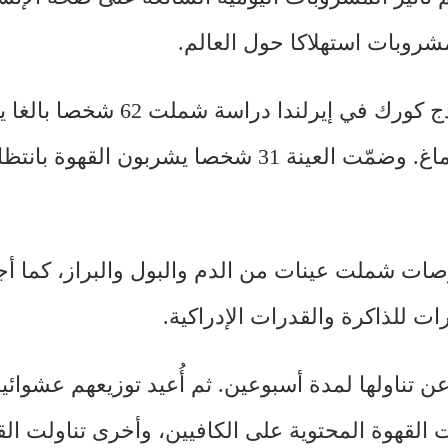
مشروبات استهلاكا حول العالم.
وفي هذا السياق، أجرى باحثون من جامعة كوليدج كورك 
ات شملت عينات من الدم والبول والبراز، كما أج
ات للذاكرة والقدرات الإدراكية.
 تناولها لمدة أسبوعين. ثم أُعيد توزيعهم عشوائيا
جموعة تناولت القهوة المحتوية على الكافيين، وأخرى تناولت 