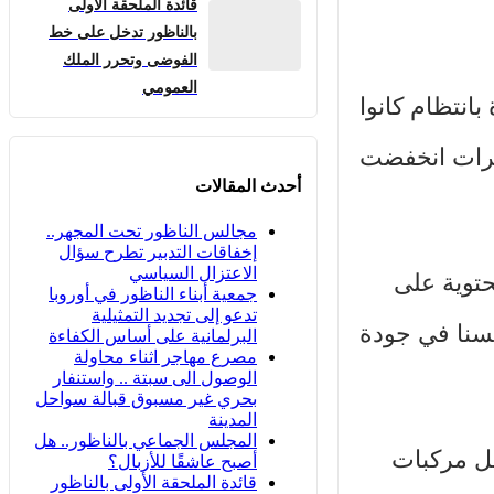
قائدة الملحقة الأولى
بالناظور تدخل على خط
الفوضى وتحرر الملك
العمومي
بانتظام كانوا
ؤشرات انخفضت
أحدث المقالات
مجالس الناظور تحت المجهر..
إخفاقات التدبير تطرح سؤال
الاعتزال السياسي
حتوية على
جمعية أبناء الناظور في أوروبا
تدعو إلى تجديد التمثيلية
سنا في جودة
البرلمانية على أساس الكفاءة
مصرع مهاجر اثناء محاولة
الوصول الى سبتة .. واستنفار
بحري غير مسبوق قبالة سواحل
المدينة
المجلس الجماعي بالناظور.. هل
مل مركبات
أصبح عاشقًا للأزبال؟
قائدة الملحقة الأولى بالناظور