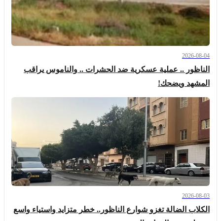
2026-08-04
الناظور .. عملية عسكرية ضد الحشرات .. والناموس يراقب
المشهد ويضحك!
2026-08-03
الكلاب الضالة تغزو شوارع الناظور.. خطر متزايد واستياء واسع