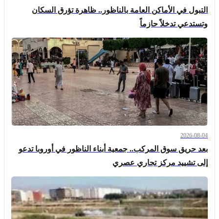
التبول في الأماكن العامة بالناظور.. ظاهرة تؤرق السكان
وتستدعي تدخلاً حازماً
2026-08-04
بعد حريق سوق المركب.. جمعية أبناء الناظور في أوروبا تدعو
إلى تشييد مركز تجاري عصري